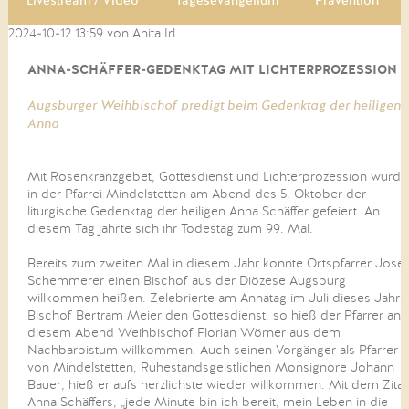
Livestream / Video
Tagesevangelium
Prävention
2024-10-12 13:59
von Anita Irl
ANNA-SCHÄFFER-GEDENKTAG MIT LICHTERPROZESSION
Augsburger Weihbischof predigt beim Gedenktag der heiligen
Anna
Mit Rosenkranzgebet, Gottesdienst und Lichterprozession wurde
in der Pfarrei Mindelstetten am Abend des 5. Oktober der
liturgische Gedenktag der heiligen Anna Schäffer gefeiert. An
diesem Tag jährte sich ihr Todestag zum 99. Mal.
Bereits zum zweiten Mal in diesem Jahr konnte Ortspfarrer Josef
Schemmerer einen Bischof aus der Diözese Augsburg
willkommen heißen. Zelebrierte am Annatag im Juli dieses Jahre
Bischof Bertram Meier den Gottesdienst, so hieß der Pfarrer an
diesem Abend Weihbischof Florian Wörner aus dem
Nachbarbistum willkommen. Auch seinen Vorgänger als Pfarrer
von Mindelstetten, Ruhestandsgeistlichen Monsignore Johann
Bauer, hieß er aufs herzlichste wieder willkommen. Mit dem Zitat
Anna Schäffers, „jede Minute bin ich bereit, mein Leben in die