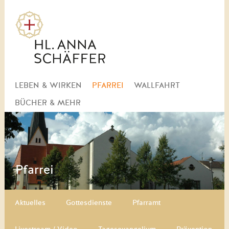
Navigation
LEBEN & WIRKEN
PFARREI
WALLFAHRT
überspringen
BÜCHER & MEHR
Pfarrei
Navigation überspringen
Aktuelles
Gottesdienste
Pfarramt