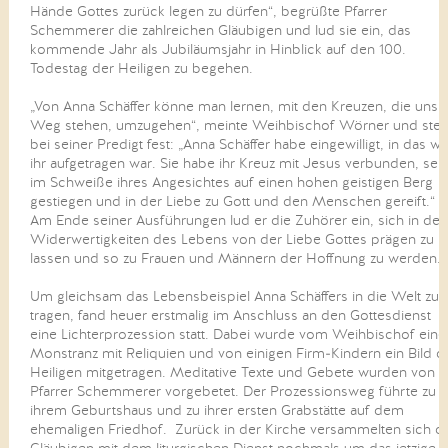
Hände Gottes zurück legen zu dürfen“, begrüßte Pfarrer
Schemmerer die zahlreichen Gläubigen und lud sie ein, das
kommende Jahr als Jubiläumsjahr in Hinblick auf den 100.
Todestag der Heiligen zu begehen.
„Von Anna Schäffer könne man lernen, mit den Kreuzen, die uns 
Weg stehen, umzugehen“, meinte Weihbischof Wörner und stell
bei seiner Predigt fest: „Anna Schäffer habe eingewilligt, in das w
ihr aufgetragen war. Sie habe ihr Kreuz mit Jesus verbunden, sei
im Schweiße ihres Angesichtes auf einen hohen geistigen Berg
gestiegen und in der Liebe zu Gott und den Menschen gereift.“
Am Ende seiner Ausführungen lud er die Zuhörer ein, sich in den
Widerwertigkeiten des Lebens von der Liebe Gottes prägen zu
lassen und so zu Frauen und Männern der Hoffnung zu werden.
Um gleichsam das Lebensbeispiel Anna Schäffers in die Welt zu
tragen, fand heuer erstmalig im Anschluss an den Gottesdienst
eine Lichterprozession statt. Dabei wurde vom Weihbischof eine
Monstranz mit Reliquien und von einigen Firm-Kindern ein Bild d
Heiligen mitgetragen. Meditative Texte und Gebete wurden von
Pfarrer Schemmerer vorgebetet. Der Prozessionsweg führte zu
ihrem Geburtshaus und zu ihrer ersten Grabstätte auf dem
ehemaligen Friedhof. Zurück in der Kirche versammelten sich d