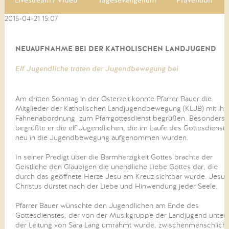
Livestream / Video
Tagesevangelium
Prävention
2015-04-21 15:07
NEUAUFNAHME BEI DER KATHOLISCHEN LANDJUGEND
Elf Jugendliche traten der Jugendbewegung bei
Am dritten Sonntag in der Osterzeit konnte Pfarrer Bauer die
Mitglieder der Katholischen Landjugendbewegung (KLJB) mit ihr
Fahnenabordnung zum Pfarrgottesdienst begrüßen. Besonders
begrüßte er die elf Jugendlichen, die im Laufe des Gottesdienst
neu in die Jugendbewegung aufgenommen wurden.
In seiner Predigt über die Barmherzigkeit Gottes brachte der
Geistliche den Gläubigen die unendliche Liebe Gottes dar, die
durch das geöffnete Herze Jesu am Kreuz sichtbar wurde. Jesus
Christus dürstet nach der Liebe und Hinwendung jeder Seele.
Pfarrer Bauer wünschte den Jugendlichen am Ende des
Gottesdienstes, der von der Musikgruppe der Landjugend unter
der Leitung von Sara Lang umrahmt wurde, zwischenmenschlich