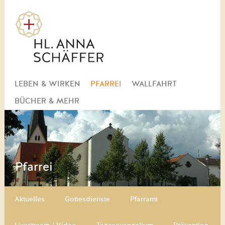
Navigation
LEBEN & WIRKEN
PFARREI
WALLFAHRT
überspringen
BÜCHER & MEHR
Pfarrei
Navigation überspringen
Aktuelles
Gottesdienste
Pfarramt