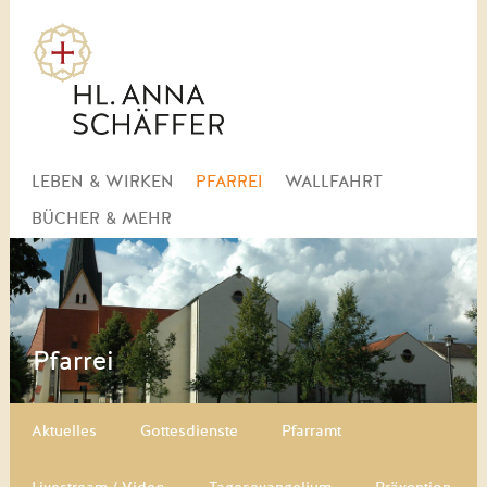
Navigation
LEBEN & WIRKEN
PFARREI
WALLFAHRT
überspringen
BÜCHER & MEHR
Pfarrei
Navigation überspringen
Aktuelles
Gottesdienste
Pfarramt