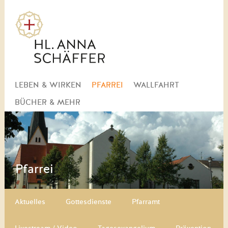
Navigation
LEBEN & WIRKEN
PFARREI
WALLFAHRT
überspringen
BÜCHER & MEHR
Pfarrei
Navigation überspringen
Aktuelles
Gottesdienste
Pfarramt